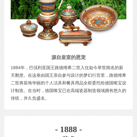
源自皇室的恩宠
1884年，巴伐利亚国王路德维希二世入住如今举世闻名的新
天鹅堡。在这座由国王亲自参与设计的梦幻行宫里，路德维希
二世将装饰华丽的个人洁具和餐具用品全权委托给德国唯宝设
计制造。在当时，德国唯宝已在高端瓷器制造领域拥有悠久的
传统，并久负盛名。
- 1888 -