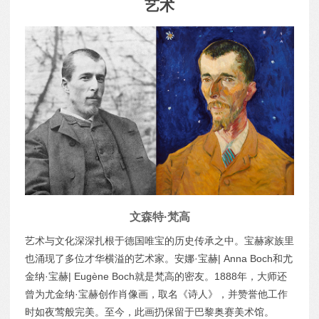
艺术
文森特·梵高
艺术与文化深深扎根于德国唯宝的历史传承之中。宝赫家族里
也涌现了多位才华横溢的艺术家。安娜·宝赫| Anna Boch和尤
金纳·宝赫| Eugène Boch就是梵高的密友。1888年，大师还
曾为尤金纳·宝赫创作肖像画，取名《诗人》，并赞誉他工作
时如夜莺般完美。至今，此画扔保留于巴黎奥赛美术馆。