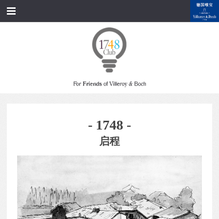
跳转到内容
首页
经典产品
经典名家
经典案例
- 1748 -
资料下载
启程
品牌故事
会员俱乐部
会员注册/登录
附近展厅