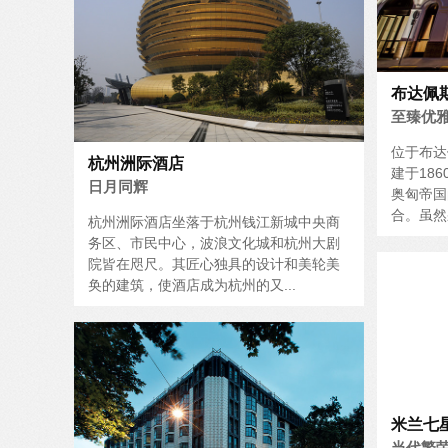
布达佩
至臻优
位于布达
杭州洲际酒店
建于18
日月同辉
奥匈帝国
合。虽然
杭州洲际酒店坐落于杭州钱江新城中央商
务区、市民中心，波浪文化城和杭州大剧
院皆在咫尺。其匠心独具的设计和美轮美
奂的建筑，使酒店成为杭州的又...
米兰七
当代繁