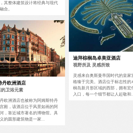
，其整体建筑设计将经典与现代
融合。
迪拜棕榈岛卓美亚酒店
视野所及 灵感所致
灵感来自奥斯曼帝国时代的皇家
格臻于完美。酒店位于标志性的
特丹欧洲酒店
榈岛新月形区域的西部，拥有宏
店的卫浴元素
入口，每一个细节都让人起敬和..
丹欧洲酒店也被称为阿姆斯特丹
宫殿，该酒店位于风景如画的阿
河，靠近城市著名的博物馆。具
义的圆形建筑物是一家...