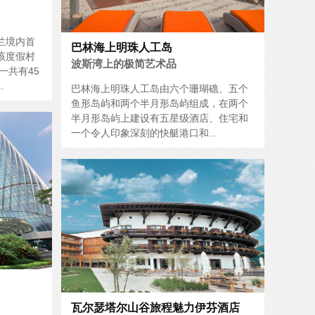
兰境内首
巴林海上明珠人工岛
该度假村
波斯湾上的极简艺术品
一共有45
.
巴林海上明珠人工岛由六个珊瑚礁、五个
鱼形岛屿和两个半月形岛屿组成，在两个
半月形岛屿上建设有五星级酒店、住宅和
一个令人印象深刻的快艇港口和...
瓦尔瑟塔尔山谷旅程魅力伊芬酒店