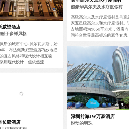
奢华高尔夫及水疗度假村
超豪华高尔夫及水疗度假村
高级高尔夫及水疗度假村是乌克
家五星级高尔夫和水疗度假村。
斯威望酒店
占地面积为9850平方米，酒店内
雅融于多样风格
间符合世界最高标准的豪华套房..
佩斯的城市中心-贝尔瓦罗斯，始
60年，布达佩斯威望酒店巧妙地把
的复古风格和现代设计相互糅
采用现代设计，但依然流...
深圳前海JW万豪酒店
星长廊酒店
悦动的明珠
荣见证历史杰作