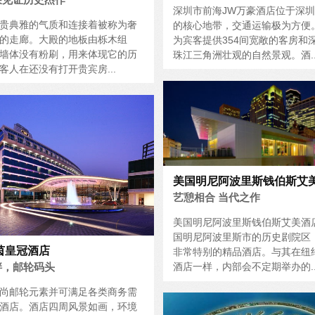
深圳市前海JW万豪酒店位于深
贵典雅的气质和连接着被称为奢
的核心地带，交通运输极为方便
的走廊。大殿的地板由栎木组
为宾客提供354间宽敞的客房和
墙体没有粉刷，用来体现它的历
珠江三角洲壮观的自然景观。酒..
客人在还没有打开贵宾房...
美国明尼阿波里斯钱伯斯艾
艺憩相合 当代之作
美国明尼阿波里斯钱伯斯艾美酒
国明尼阿波里斯市的历史剧院区
茵皇冠酒店
非常特别的精品酒店。与其在纽
酒店一样，内部会不定期举办的..
畔，邮轮码头
尚邮轮元素并可满足各类商务需
酒店。酒店四周风景如画，环境