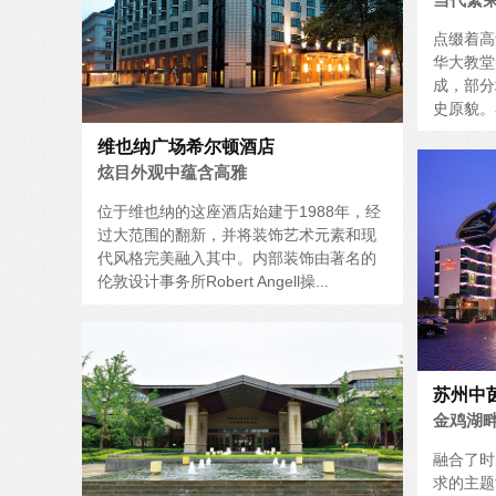
点缀着高
华大教堂
成，部分
史原貌。
维也纳广场希尔顿酒店
炫目外观中蕴含高雅
位于维也纳的这座酒店始建于1988年，经
过大范围的翻新，并将装饰艺术元素和现
代风格完美融入其中。内部装饰由著名的
伦敦设计事务所Robert Angell操...
苏州中
金鸡湖
融合了时
求的主题