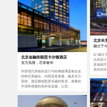
北京长
融古于
以“融古
北京金融街丽思卡尔顿酒店
尖的设计
东方风情，尽享奢华
皇城雄浑
具时尚特
外部现代风格的设计与轻钢玻璃及铬合金
结构完美融合，内部高贵典雅，极具东方
风情。酒店拥有配置卓越的客房，典雅的
环境和便捷的高科技设施，让您...