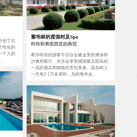
塞韦林的度假村及Spa
开创了引
时尚和弗里西亚的典范
个性化的
一个人的
希尔特岛的游客不仅仅会被这里的滩涂和
.
沙滩所吸引，并且会享受德国最北部岛屿
一流的酒店和精致的烹饪美食。该岛屿上
一共有2.1万名居民，岛屿每年会...