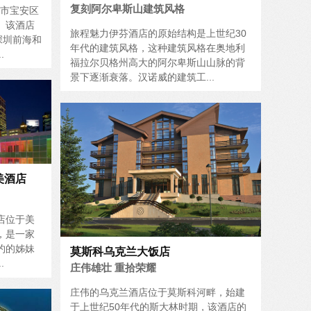
复刻阿尔卑斯山建筑风格
圳市宝安区
。该酒店
旅程魅力伊芬酒店的原始结构是上世纪30
深圳前海和
年代的建筑风格，这种建筑风格在奥地利
.
福拉尔贝格州高大的阿尔卑斯山山脉的背
景下逐渐衰落。汉诺威的建筑工...
美酒店
店位于美
，是一家
约的姊妹
莫斯科乌克兰大饭店
.
庄伟雄壮 重拾荣耀
庄伟的乌克兰酒店位于莫斯科河畔，始建
于上世纪50年代的斯大林时期，该酒店的