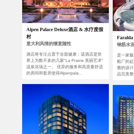
Alpen Palace Deluxe酒店 & 水疗度假
村
Farald
意大利风情的惬意随性
钢筋水
酒店将专注点置于全面健康：该酒店是世
是一家极
界上为数不多的几家“La Prairie 美丽艺术”
船厂的起
温泉浴场之一。 优异的服务和高质量舒适
雅的设计
的房间和套房使得Alpenpala...
品完美整