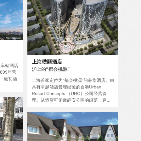
上海璞丽酒店
央车站酒店
沪上的“都会桃源”
，1899年营
。 最初酒
上海首家定位为“都会桃源”的奢华酒店。由
具有卓越酒店管理经验的香港Urban
Resort Concepts （URC）公司经营管
理。从酒店可俯瞰静安公园的绿荫，穿...