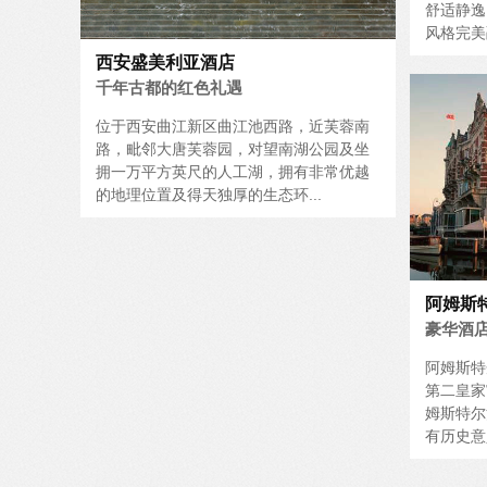
舒适静逸
风格完美
西安盛美利亚酒店
千年古都的红色礼遇
位于西安曲江新区曲江池西路，近芙蓉南
路，毗邻大唐芙蓉园，对望南湖公园及坐
拥一万平方英尺的人工湖，拥有非常优越
的地理位置及得天独厚的生态环...
阿姆斯
豪华酒
阿姆斯特
第二皇家
姆斯特尔
有历史意