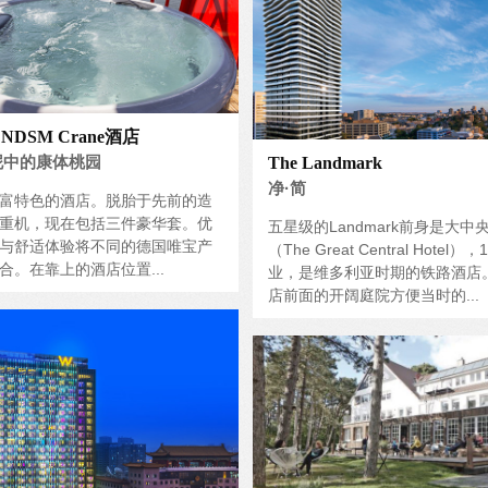
a NDSM Crane酒店
泥中的康体桃园
The Landmark
净·简
富特色的酒店。脱胎于先前的造
重机，现在包括三件豪华套。优
五星级的Landmark前身是大中
与舒适体验将不同的德国唯宝产
（The Great Central Hotel）
合。在靠上的酒店位置...
业，是维多利亚时期的铁路酒店
店前面的开阔庭院方便当时的...