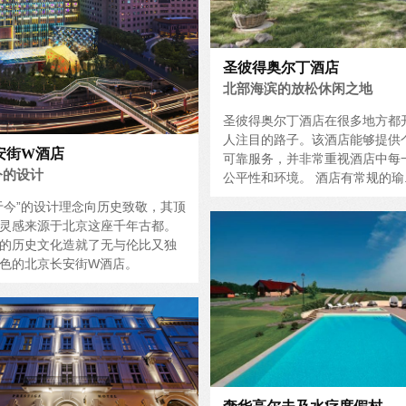
圣彼得奥尔丁酒店
北部海滨的放松休闲之地
圣彼得奥尔丁酒店在很多地方都
人注目的路子。该酒店能够提供
安街W酒店
可靠服务，并非常重视酒店中每
今的设计
公平性和环境。 酒店有常规的瑜..
于今”的设计理念向历史致敬，其顶
灵感来源于北京这座千年古都。
的历史文化造就了无与伦比又独
色的北京长安街W酒店。