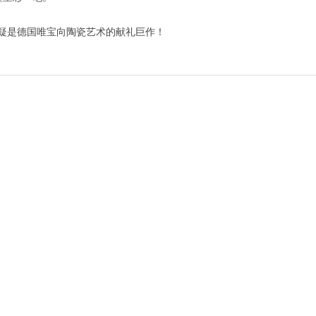
庸置疑是德国唯宝向陶瓷艺术的献礼巨作！