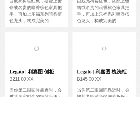
A590 1L DJ
A590 1R DJ
乐贝家具经过多重手工上
乐贝家具经过多重手工上
漆，颜色采用永不落伍的亮
漆，颜色采用永不落伍的亮
白或亮树莓红色，搭配上镀
白或亮树莓红色，搭配上镀
铬或名贵的暗香槟色家具把
铬或名贵的暗香槟色家具把
手，再加上乐福系列暗香槟
手，再加上乐福系列暗香槟
色龙头，构成完美的...
色龙头，构成完美的...
Legato | 利嘉图 侧柜
Legato | 利嘉图 梳洗柜
B211 00 XX
B145 00 XX
当你第二眼回眸靠近时，会
当你第二眼回眸靠近时，会
被其考究时尚的细节折服：
被其考究时尚的细节折服：
梳洗柜下方凹槽安装LED
梳洗柜下方凹槽安装LED
灯；台面倒角斜边处理，打
灯；台面倒角斜边处理，打
造出轻盈的飘逸流动感；无
造出轻盈的飘逸流动感；无
把手的正面设计完好还...
把手的正面设计完好还...