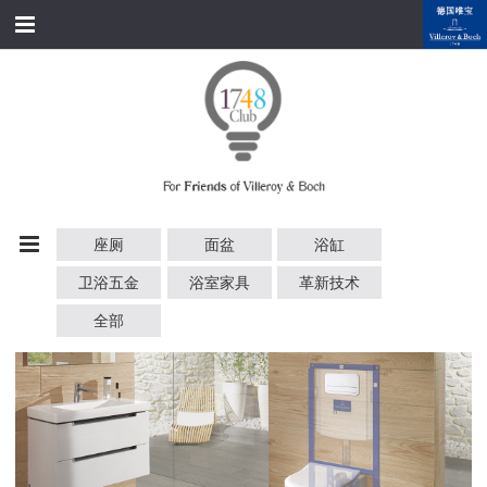
跳转到内容
首页
经典产品
经典名家
经典案例
座厕
面盆
浴缸
资料下载
卫浴五金
浴室家具
革新技术
品牌故事
全部
会员俱乐部
会员注册/登录
附近展厅