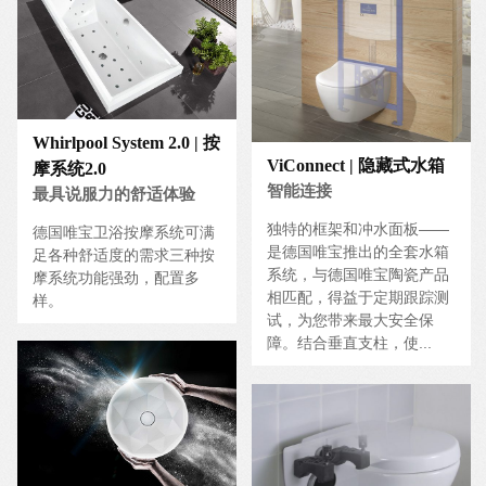
Whirlpool System 2.0 | 按
ViConnect | 隐藏式水箱
摩系统2.0
智能连接
最具说服力的舒适体验
独特的框架和冲水面板——
德国唯宝卫浴按摩系统可满
是德国唯宝推出的全套水箱
足各种舒适度的需求三种按
系统，与德国唯宝陶瓷产品
摩系统功能强劲，配置多
相匹配，得益于定期跟踪测
样。
试，为您带来最大安全保
障。结合垂直支柱，使...