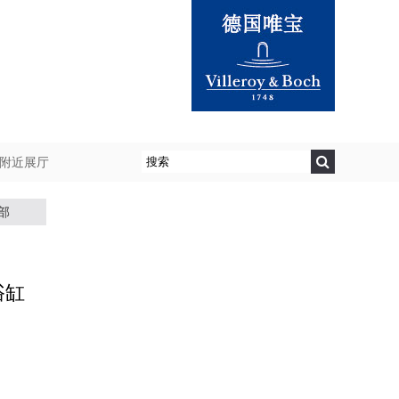
附近展厅
部
式浴缸