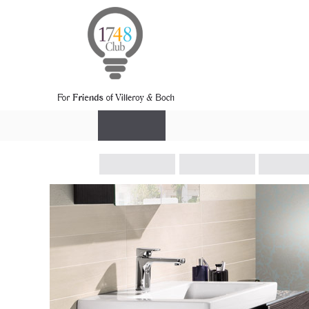
跳转到内容
首页
经典产品
经典名家
经典案例
座厕
面盆
浴缸